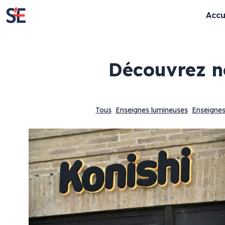
Accu
découvrez 
Tous
Enseignes lumineuses
Enseignes
Enseignes lumineuses
Enseignes cla
Enseignes rétro-éclairées
Lettres découpé
Enseignes lettres bloc LED
Panneaux
Textes évidés
Totem
Enseignes lettres boitiers
Store & lambrequ