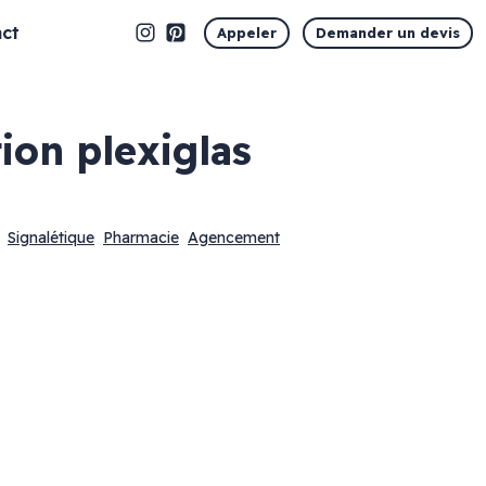
ct
Appeler
Demander un devis
tion plexiglas
Signalétique
Pharmacie
Agencement
Marquage vitrine
Vitrophanie en découpe
Vitrophanie opaque
Vitrophanie microperforée
Vitrophanie sablé dépoli