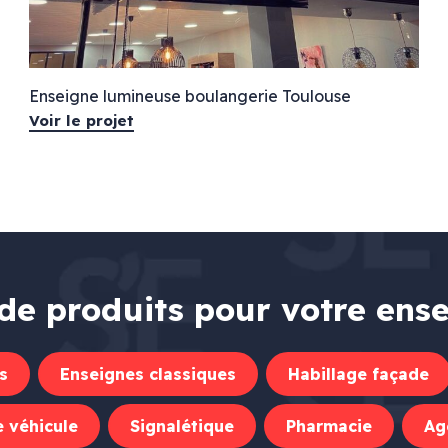
Enseigne lumineuse boulangerie Toulouse
Voir le projet
Pharmacie
rieure
Croix de pharmacie
de produits pour votre ens
Enseignes lumineuses
Signalétique
ier
s
Enseignes classiques
Habillage façade
tier
 véhicule
Signalétique
Pharmacie
Ag
 plexiglas