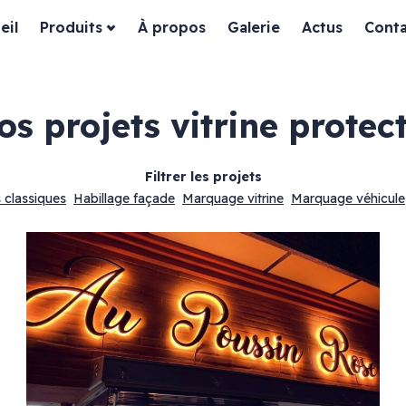
eil
Produits
À propos
Galerie
Actus
Conta
nos projets
vitrine protec
Filtrer les projets
 classiques
Habillage façade
Marquage vitrine
Marquage véhicule
ssiques
Habillage façade
es
Devanture bois
Devanture dibond
Devanture aluminium
in