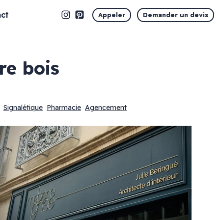
ct
Appeler
Demander un devis
re bois
Signalétique
Pharmacie
Agencement
Marquage vitrine
Vitrophanie en découpe
Vitrophanie opaque
Vitrophanie microperforée
Vitrophanie sablé dépoli