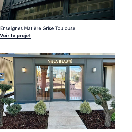
Vitrophanie diffusante
Marquage mural
Enseignes Matière Grise Toulouse
Voir le projet
Agencement
Décoration
Meubles & comptoirs
Stand & salon