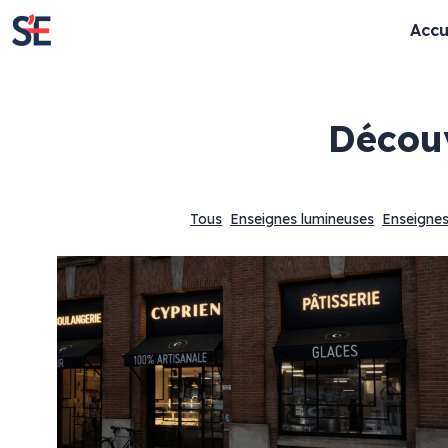
Accu
déco
Tous
Enseignes lumineuses
Enseignes
Enseignes lumineuses
Enseignes cla
Enseignes rétro-éclairées
Lettres découpé
Enseignes lettres bloc LED
Panneaux
Textes évidés
Totem
Enseignes lettres boitiers
Store & lambrequ