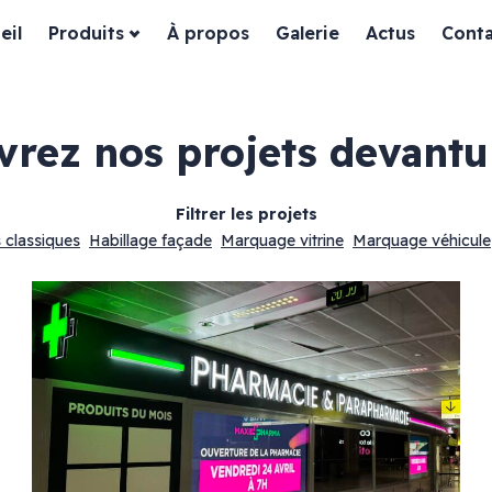
eil
Produits
À propos
Galerie
Actus
Conta
uvrez nos projets
devantu
Filtrer les projets
 classiques
Habillage façade
Marquage vitrine
Marquage véhicule
ssiques
Habillage façade
es
Devanture bois
Devanture dibond
Devanture aluminium
in