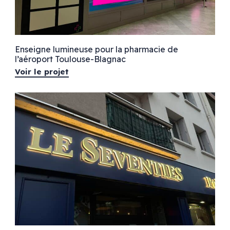
Enseigne lumineuse pour la pharmacie de
l’aéroport Toulouse-Blagnac
Voir le projet
Pharmacie
rieure
Croix de pharmacie
Enseignes lumineuses
Signalétique
ier
tier
 plexiglas