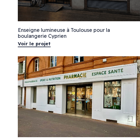
Enseignes drapeaux
Enseigne lettres découpées & bandeau LED
Enseignes néons
Enseignes bois
Mélange de styles
Enseigne lumineuse à Toulouse pour la
Enseignes lettres points LED
boulangerie Cyprien
Voir le projet
Marquage véhicule
Signalétique
Total covering
Signalétique inté
Semi-covering
Plaque plexiglas
Marquage partiel
Plaque gravée
Marquage bateaux
Panneau dibond
Panneau de chant
Palissade de chan
Bâche imprimée
Vitrine protection