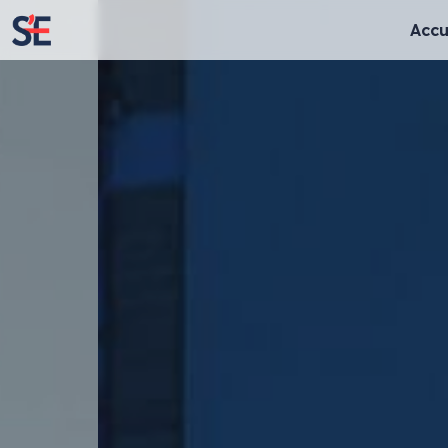
Accu
Enseignes lumineuses
Enseignes cla
Enseignes rétro-éclairées
Lettres découpé
Enseignes lettres bloc LED
Panneaux
Textes évidés
Totem
Enseignes lettres boitiers
Store & lambrequ