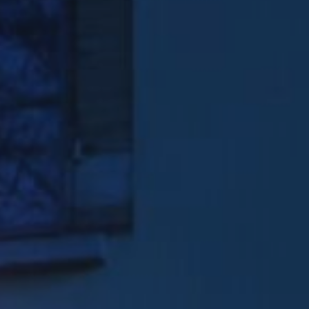
Vitrophanie diffusante
Marquage mural
Agencement
Décoration
Meubles & comptoirs
Stand & salon