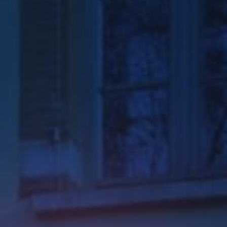
Pharmacie
rieure
Croix de pharmacie
Enseignes lumineuses
Signalétique
ier
tier
 plexiglas