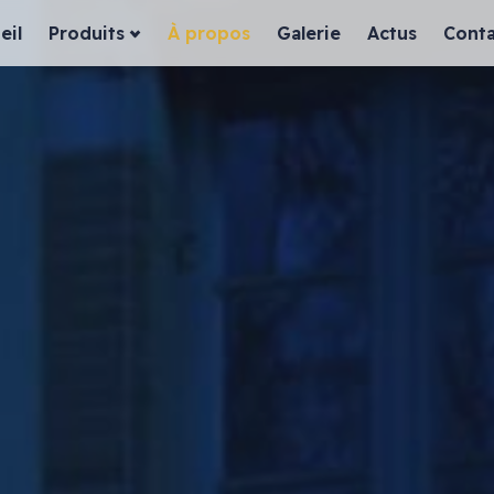
eil
Produits
À propos
Galerie
Actus
Conta
ssiques
Habillage façade
es
Devanture bois
Devanture dibond
Devanture aluminium
in