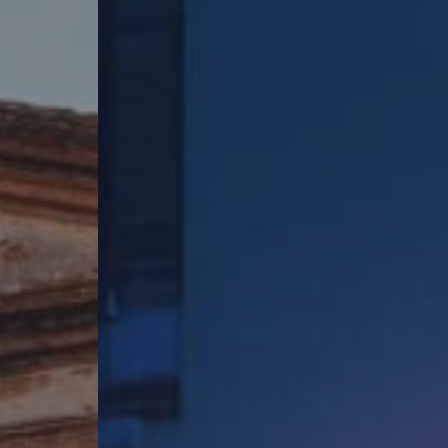
Enseignes drapeaux
Enseigne lettres découpées & bandeau LED
Enseignes néons
Enseignes bois
Mélange de styles
Enseignes lettres points LED
Marquage véhicule
Signalétique
Total covering
Signalétique inté
Semi-covering
Plaque plexiglas
Marquage partiel
Plaque gravée
Marquage bateaux
Panneau dibond
Panneau de chant
Palissade de chan
Bâche imprimée
Vitrine protection