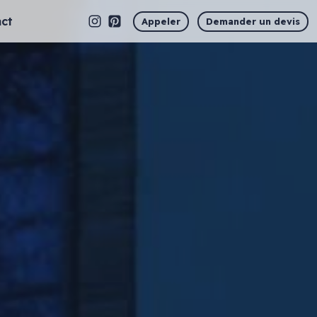
ct
Appeler
Demander un devis
Marquage vitrine
Vitrophanie en découpe
Vitrophanie opaque
Vitrophanie microperforée
Vitrophanie sablé dépoli