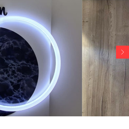
Vitrophanie diffusante
Marquage mural
Agencement
Décoration
Meubles & comptoirs
Stand & salon