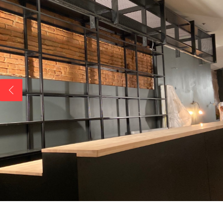
Enseignes drapeaux
Enseigne lettres découpées & bandeau LED
Enseignes néons
Enseignes bois
Mélange de styles
Enseignes lettres points LED
Marquage véhicule
Signalétique
Total covering
Signalétique inté
Semi-covering
Plaque plexiglas
Marquage partiel
Plaque gravée
Marquage bateaux
Panneau dibond
Panneau de chant
Palissade de chan
Bâche imprimée
Vitrine protection