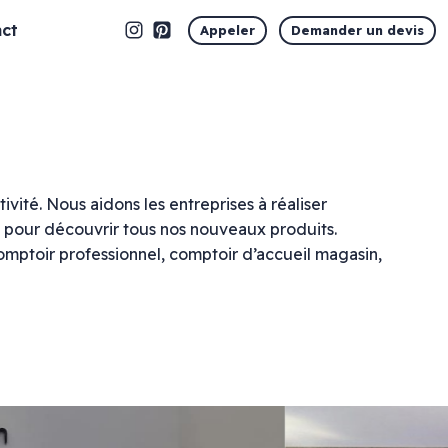
ct
Appeler
Demander un devis
ivité. Nous aidons les entreprises à réaliser
e pour découvrir tous nos nouveaux produits.
omptoir professionnel, comptoir d’accueil magasin,
tre commerce. Nous réalisons régulièrement des
inium ou PVC découpé….
Marquage vitrine
Vitrophanie en découpe
Vitrophanie opaque
Vitrophanie microperforée
Vitrophanie sablé dépoli