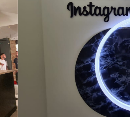
Pharmacie
rieure
Croix de pharmacie
Enseignes lumineuses
Signalétique
ier
tier
 plexiglas