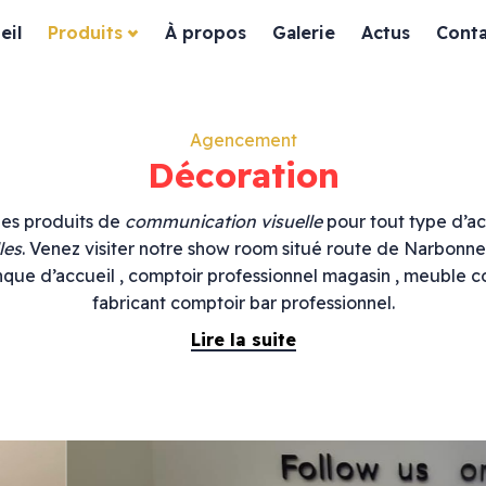
eil
Produits
À propos
Galerie
Actus
Conta
Agencement
Décoration
es produits de
communication visuelle
pour tout type d’act
les
. Venez visiter notre show room situé route de Narbonn
nque d’accueil , comptoir professionnel magasin , meuble c
fabricant comptoir bar professionnel.
 de signalétique permettant de décorer et dynamiser vo
Lire la suite
intérieures, des marquage muraux, logo intérieur en alum
ssiques
Habillage façade
es
Devanture bois
Devanture dibond
Devanture aluminium
in