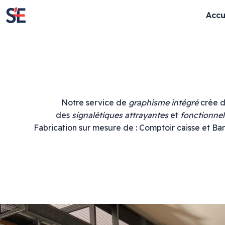
Accu
Notre service de
graphisme intégré
crée d
des
signalétiques
attrayantes
et
fonctionnel
Fabrication sur mesure de : Comptoir caisse et Ba
Nous proposons également de nombreux éléments
enseignes lumineuses 
Enseignes lumineuses
Enseignes cla
Enseignes rétro-éclairées
Lettres découpé
Enseignes lettres bloc LED
Panneaux
Textes évidés
Totem
Enseignes lettres boitiers
Store & lambrequ