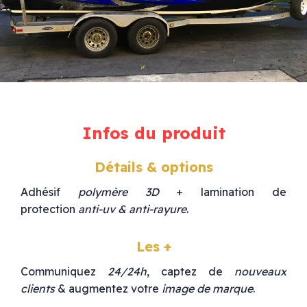
Infos du produit
Détails & options
Adhésif
polymère 3D
+ lamination de
protection
anti-uv & anti-rayure
.
Les +
Communiquez
24/24h
, captez de
nouveaux
clients
& augmentez votre
image de marque
.