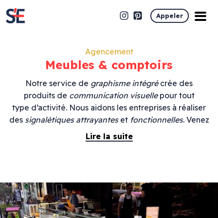
Appeler
Agencement
Meubles & comptoirs
Notre service de
graphisme intégré
crée des
produits de
communication visuelle
pour tout
type d’activité. Nous aidons les entreprises à réaliser
des
signalétiques
attrayantes
et
fonctionnelles
. Venez
visiter notre show room situé route de Narbonne pour
Lire la suite
découvrir tous nos nouveaux produits.
Fabrication sur mesure de : Comptoir caisse et
Banque d’accueil , comptoir professionnel magasin ,
meuble comptoir professionnel, comptoir d’accueil
magasin, fabricant comptoir bar professionnel.