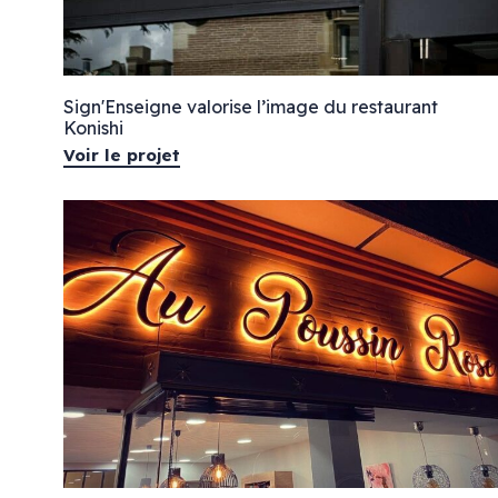
Enseignes drapeaux
Enseigne lettres découpées & bandeau LED
Enseignes néons
Enseignes bois
Mélange de styles
Sign'Enseigne valorise l’image du restaurant
Enseignes lettres points LED
Konishi
Voir le projet
Marquage véhicule
Signalétique
Total covering
Signalétique inté
Semi-covering
Plaque plexiglas
Marquage partiel
Plaque gravée
Marquage bateaux
Panneau dibond
Panneau de chant
Palissade de chan
Bâche imprimée
Vitrine protection