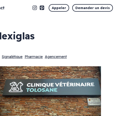
ct
Appeler
Demander un devis
lexiglas
Signalétique
Pharmacie
Agencement
Marquage vitrine
Vitrophanie en découpe
Vitrophanie opaque
Vitrophanie microperforée
Vitrophanie sablé dépoli