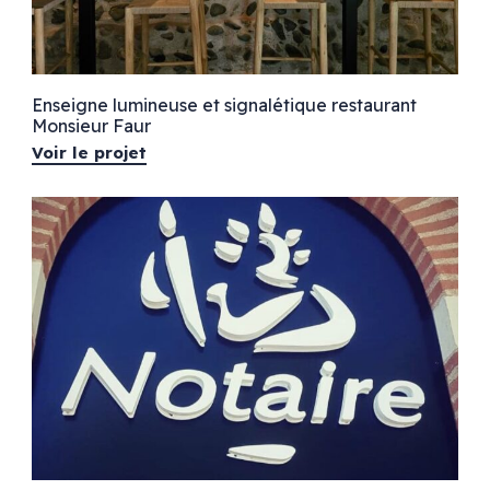
Enseigne lumineuse et signalétique restaurant
Monsieur Faur
Voir le projet
Pharmacie
rieure
Croix de pharmacie
Enseignes lumineuses
Signalétique
ier
tier
 plexiglas