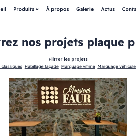
eil
Produits
À propos
Galerie
Actus
Conta
vrez nos projets
plaque p
Filtrer les projets
 classiques
Habillage façade
Marquage vitrine
Marquage véhicule
ssiques
Habillage façade
es
Devanture bois
Devanture dibond
Devanture aluminium
in