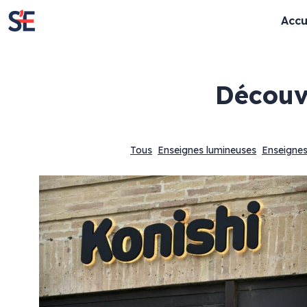
Accu
décou
Tous
Enseignes lumineuses
Enseignes
Enseignes lumineuses
Enseignes cla
Enseignes rétro-éclairées
Lettres découpé
Enseignes lettres bloc LED
Panneaux
Textes évidés
Totem
Enseignes lettres boitiers
Store & lambrequ