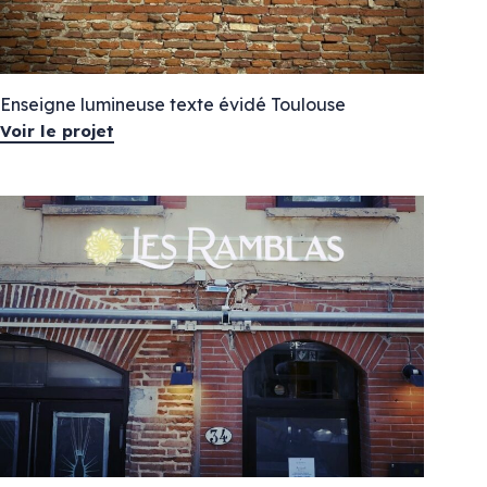
Vitrophanie diffusante
Marquage mural
Enseigne lumineuse texte évidé Toulouse
Voir le projet
Agencement
Décoration
Meubles & comptoirs
Stand & salon