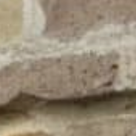
Vitrophanie diffusante
Marquage mural
Agencement
Décoration
Meubles & comptoirs
Stand & salon