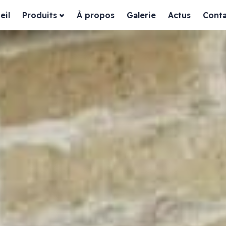
eil
Produits
À propos
Galerie
Actus
Conta
ssiques
Habillage façade
es
Devanture bois
Devanture dibond
Devanture aluminium
in