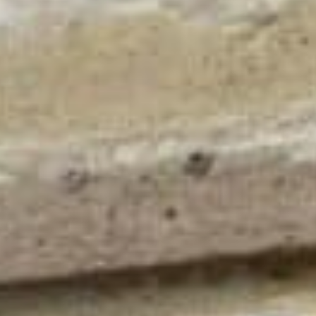
Pharmacie
rieure
Croix de pharmacie
Enseignes lumineuses
Signalétique
ier
tier
 plexiglas