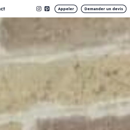
ct
Appeler
Demander un devis
Marquage vitrine
Vitrophanie en découpe
Vitrophanie opaque
Vitrophanie microperforée
Vitrophanie sablé dépoli