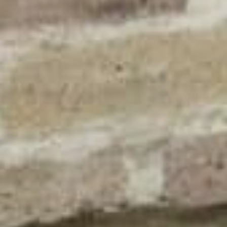
Enseignes drapeaux
Enseigne lettres découpées & bandeau LED
Enseignes néons
Enseignes bois
Mélange de styles
Enseignes lettres points LED
Marquage véhicule
Signalétique
Total covering
Signalétique inté
Semi-covering
Plaque plexiglas
Marquage partiel
Plaque gravée
Marquage bateaux
Panneau dibond
Panneau de chant
Palissade de chan
Bâche imprimée
Vitrine protection