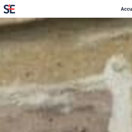
Accu
Enseignes lumineuses
Enseignes cla
Enseignes rétro-éclairées
Lettres découpé
Enseignes lettres bloc LED
Panneaux
Textes évidés
Totem
Enseignes lettres boitiers
Store & lambrequ