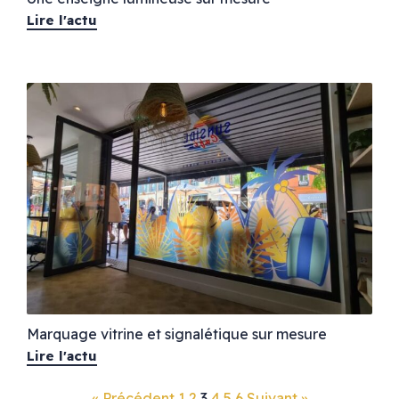
Lire l'actu
Marquage vitrine et signalétique sur mesure
Lire l'actu
« Précédent
1
2
3
4
5
6
Suivant »