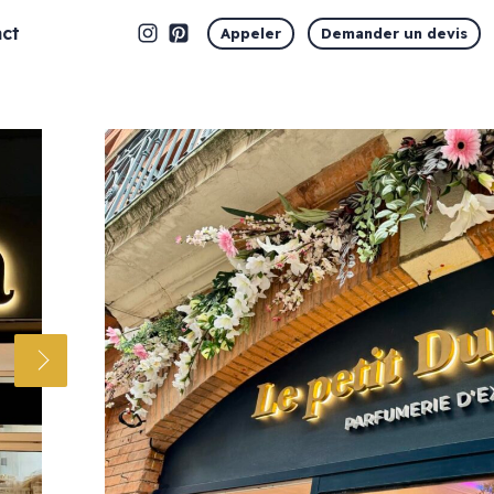
ct
Appeler
Demander un devis
Marquage vitrine
Vitrophanie en découpe
Vitrophanie opaque
Vitrophanie microperforée
Vitrophanie sablé dépoli