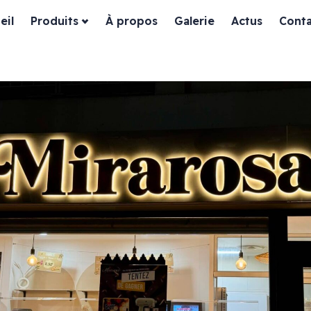
eil
Produits
À propos
Galerie
Actus
Conta
ssiques
Habillage façade
es
Devanture bois
Devanture dibond
Devanture aluminium
in