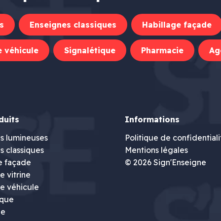
s
Enseignes classiques
Habillage façade
 véhicule
Signalétique
Pharmacie
Ag
duits
Informations
s lumineuses
Politique de confidentiali
s classiques
Mentions légales
e façade
© 2026 Sign'Enseigne
 vitrine
e véhicule
ique
ie