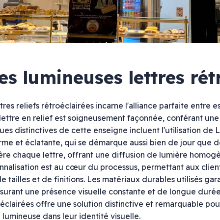
s lumineuses lettres rét
res reliefs rétroéclairées incarne l'alliance parfaite entre
 lettre en relief est soigneusement façonnée, conférant une 
Pharmacie
ques distinctives de cette enseigne incluent l'utilisation de
rieure
Croix de pharmacie
rme et éclatante, qui se démarque aussi bien de jour que d
Enseignes lumineuses
ère chaque lettre, offrant une diffusion de lumière homogè
Signalétique
onnalisation est au cœur du processus, permettant aux clien
 tailles et de finitions. Les matériaux durables utilisés ga
ier
tier
assurant une présence visuelle constante et de longue duré
roéclairées offre une solution distinctive et remarquable po
 plexiglas
té lumineuse dans leur identité visuelle.