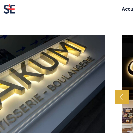
Accu
Enseignes lumineuses
Enseignes cla
Enseignes rétro-éclairées
Lettres découpé
Enseignes lettres bloc LED
Panneaux
Textes évidés
Totem
Enseignes lettres boitiers
Store & lambrequ