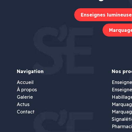
Enseignes lumineuse
Marquage
Navigation
Nos pro
Accueil
Enseigne
À propos
Enseigne
Galerie
Habillag
Actus
Marquage
Contact
Marquag
Signalét
Pharmac