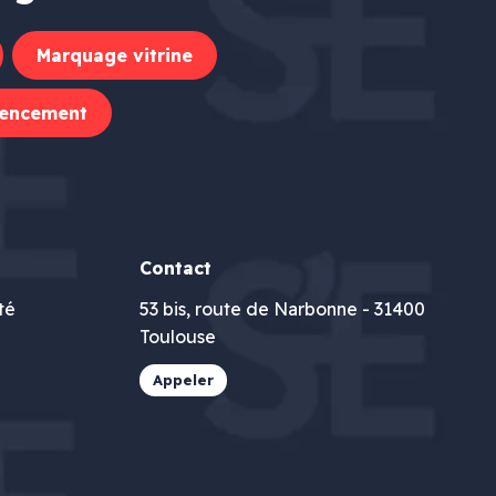
Marquage vitrine
encement
Contact
té
53 bis, route de Narbonne - 31400
Toulouse
Appeler