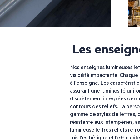
Enseignes drapeaux
Enseigne lettres découpées & bandeau LED
Enseignes néons
Enseignes bois
Mélange de styles
Enseignes lettres points LED
Les enseigne
Nos enseignes lumineuses lett
visibilité impactante. Chaque
Marquage véhicule
Signalétique
à l'enseigne. Les caractéristi
Total covering
Signalétique inté
assurant une luminosité unifo
Semi-covering
Plaque plexiglas
discrètement intégrées derri
Marquage partiel
Plaque gravée
contours des reliefs. La pers
Marquage bateaux
Panneau dibond
gamme de styles de lettres, de
Panneau de chant
Palissade de chan
résistante aux intempéries, 
Bâche imprimée
lumineuse lettres reliefs rét
Vitrine protection
fois l'esthétique et l'efficaci