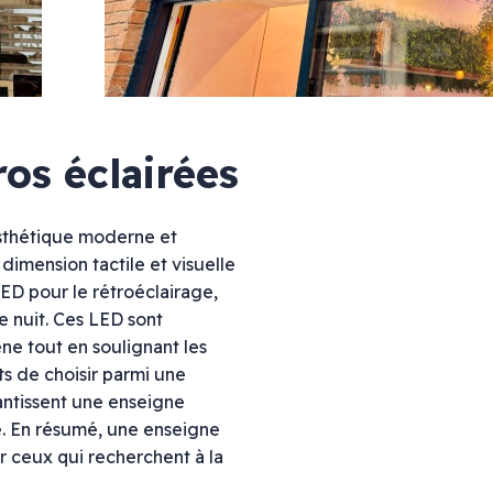
Vitrophanie diffusante
Marquage mural
ros éclairées
 esthétique moderne et
dimension tactile et visuelle
Agencement
 LED pour le rétroéclairage,
Décoration
e nuit. Ces LED sont
Meubles & comptoirs
ne tout en soulignant les
Stand & salon
ts de choisir parmi une
rantissent une enseigne
e. En résumé, une enseigne
ur ceux qui recherchent à la