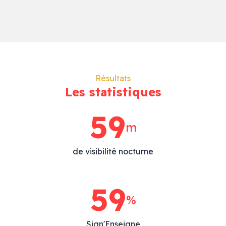
Résultats
Les statistiques
76
m
de visibilité nocturne
76
%
Sign'Enseigne