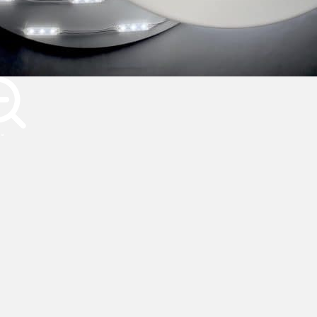
Cette enseigne lumineuse a été réalisée en
plexiglas blanc diffusant + impression vinyle de