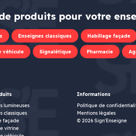
de produits pour votre ens
s
Enseignes classiques
Habillage façade
 véhicule
Signalétique
Pharmacie
Ag
duits
Informations
s lumineuses
Politique de confidentiali
s classiques
Mentions légales
e façade
© 2026 Sign'Enseigne
 vitrine
e véhicule