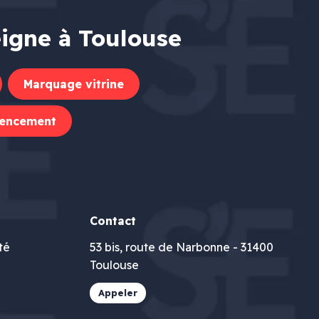
eigne à Toulouse
Marquage vitrine
encement
Contact
té
53 bis, route de Narbonne - 31400
Toulouse
Appeler