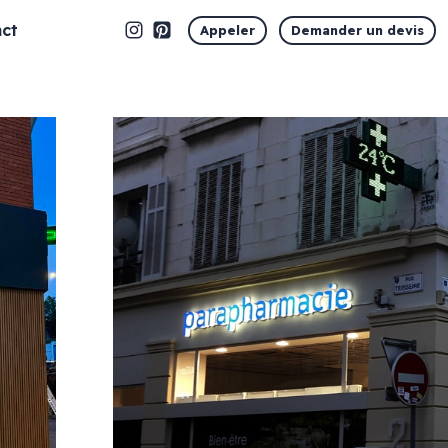
ct
Appeler
Demander un devis
Marquage vitrine
Vitrophanie en découpe
Vitrophanie opaque
Vitrophanie microperforée
Vitrophanie sablé dépoli