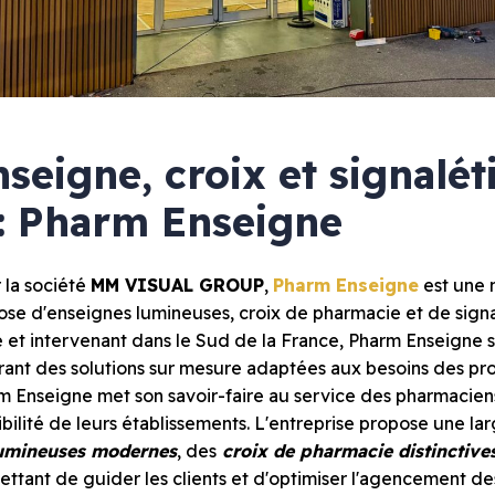
seigne, croix et signalé
: Pharm Enseigne
r la société
MM VISUAL GROUP
,
Pharm Enseigne
est une 
Pharmacie
a pose d'enseignes lumineuses, croix de pharmacie et de sign
rieure
Croix de pharmacie
 et intervenant dans le Sud de la France, Pharm Enseigne
Enseignes lumineuses
Signalétique
ant des solutions sur mesure adaptées aux besoins des prof
m Enseigne met son savoir-faire au service des pharmaciens
ier
ibilité de leurs établissements. L'entreprise propose une 
tier
lumineuses modernes
, des
croix de pharmacie distinctive
 plexiglas
ttant de guider les clients et d'optimiser l'agencement de