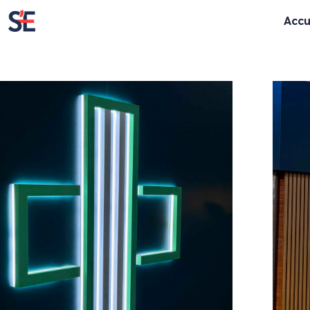
Accu
Enseignes lumineuses
Enseignes cla
Enseignes rétro-éclairées
Lettres découpé
Enseignes lettres bloc LED
Panneaux
Textes évidés
Totem
Enseignes lettres boitiers
Store & lambrequ