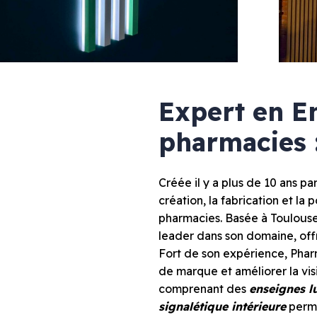
Enseignes drapeaux
Enseigne lettres découpées & bandeau LED
Enseignes néons
Enseignes bois
Mélange de styles
Enseignes lettres points LED
Expert en En
pharmacies 
Créée il y a plus de 10 ans pa
Marquage véhicule
Signalétique
création, la fabrication et l
Total covering
Signalétique inté
pharmacies. Basée à Toulouse
Semi-covering
Plaque plexiglas
Marquage partiel
Plaque gravée
leader dans son domaine, offr
Marquage bateaux
Panneau dibond
Fort de son expérience, Phar
Panneau de chant
de marque et améliorer la vis
Palissade de chan
comprenant des
enseignes 
Bâche imprimée
Vitrine protection
signalétique intérieure
perme