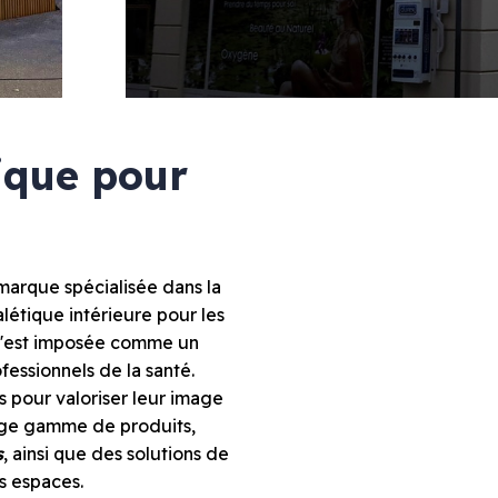
Vitrophanie diffusante
Marquage mural
tique pour
marque spécialisée dans la
Agencement
alétique intérieure pour les
Décoration
 s'est imposée comme un
Meubles & comptoirs
Stand & salon
essionnels de la santé.
 pour valoriser leur image
large gamme de produits,
s
, ainsi que des solutions de
s espaces.