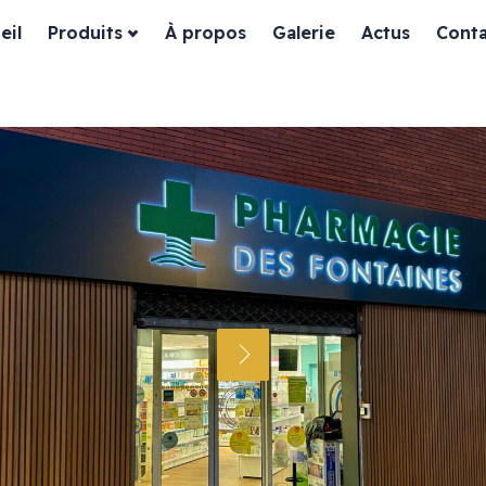
eil
Produits
À propos
Galerie
Actus
Conta
ssiques
Habillage façade
es
Devanture bois
Devanture dibond
Devanture aluminium
in