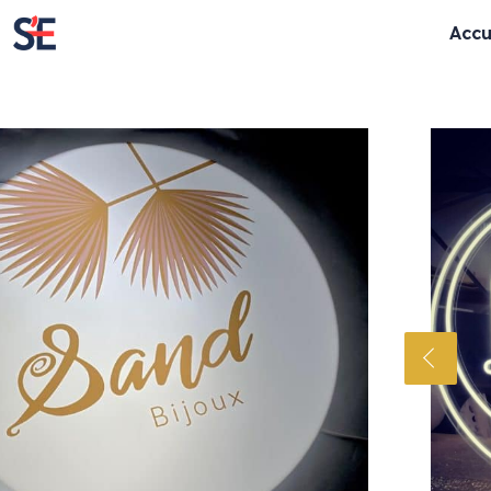
Accu
Enseignes lumineuses
Enseignes cla
Enseignes rétro-éclairées
Lettres découpé
Enseignes lettres bloc LED
Panneaux
Textes évidés
Totem
Enseignes lettres boitiers
Store & lambrequ