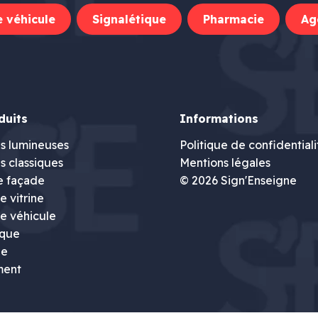
 véhicule
Signalétique
Pharmacie
Ag
duits
Informations
s lumineuses
Politique de confidentiali
s classiques
Mentions légales
e façade
© 2026 Sign'Enseigne
 vitrine
e véhicule
ique
ie
ment