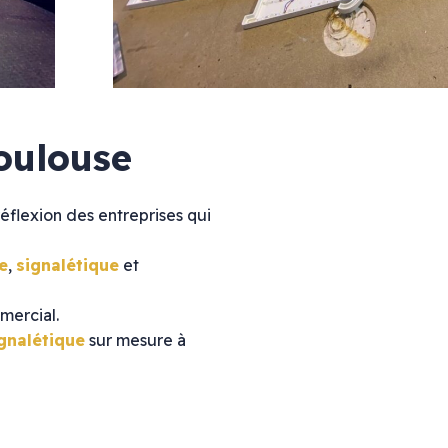
Vitrophanie diffusante
Marquage mural
oulouse
réflexion des entreprises qui
Agencement
e
,
signalétique
et
Décoration
Meubles & comptoirs
mercial.
Stand & salon
gnalétique
sur mesure à