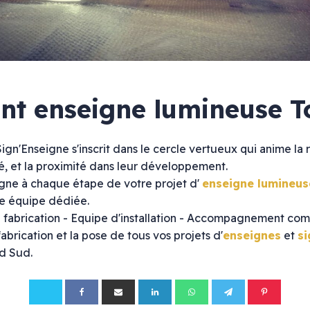
ant enseigne lumineuse T
ign'Enseigne s'inscrit dans le cercle vertueux qui anime la 
ité, et la proximité dans leur développement.
Pharmacie
ne à chaque étape de votre projet d'
enseigne lumineus
rieure
Croix de pharmacie
e équipe dédiée.
Enseignes lumineuses
e fabrication - Equipe d'installation - Accompagnement com
Signalétique
fabrication et la pose de tous vos projets d'
enseignes
et
si
d Sud.
ier
tier
 plexiglas