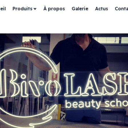
eil
Produits
À propos
Galerie
Actus
Conta
ssiques
Habillage façade
es
Devanture bois
Devanture dibond
Devanture aluminium
in