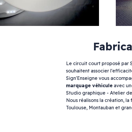
Enseignes drapeaux
Enseigne lettres découpées & bandeau LED
Enseignes néons
Enseignes bois
Mélange de styles
Enseignes lettres points LED
Fabric
Le circuit court proposé par S
souhaitent associer l'efficac
Marquage véhicule
Signalétique
Sign'Enseigne vous accompag
Total covering
Signalétique inté
marquage véhicule
avec un
Semi-covering
Plaque plexiglas
Studio graphique - Atelier d
Marquage partiel
Plaque gravée
Nous réalisons la création, la 
Marquage bateaux
Panneau dibond
Toulouse, Montauban et gran
Panneau de chant
Palissade de chan
Bâche imprimée
Vitrine protection