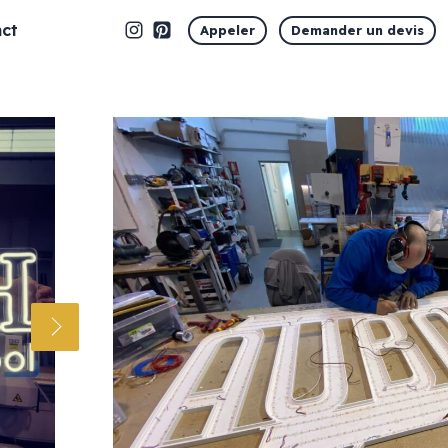
ct
Appeler
Demander un devis
Marquage vitrine
Vitrophanie en découpe
Vitrophanie opaque
Vitrophanie microperforée
Vitrophanie sablé dépoli